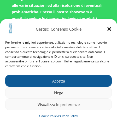
alle varie situazioni ed alla risoluzione di eventuali
problematiche.
Presso il nostro showroom è
possibile vedere le diverse tipologie di prodotti
montati con diverse finiture.
Gestisci Consenso Cookie
CONTATTACI o RICHIEDI PREVENTIVO
Per fornire le migliori esperienze, utilizziamo tecnologie come i cookie
per memorizzare e/o accedere alle informazioni del dispositivo. Il
consenso a queste tecnologie ci permetterà di elaborare dati come il
comportamento di navigazione o ID unici su questo sito. Non
CONTATTACI
acconsentire o ritirare il consenso può influire negativamente su alcune
caratteristiche e funzioni.
Accetta
Nega
© Copyright EDIL SISTEMI S.R.L. 2022. All rights
Visualizza le preferenze
reserved. | P.IVA 04870950484
Gestisci consenso
Realizzato da
MG Group Italia
Cookie Policy
Privacy Policy